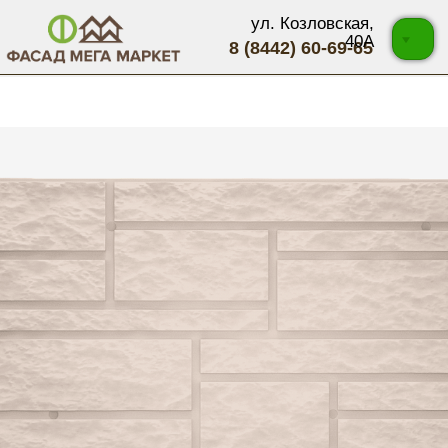
ул. Козловская,
40А
8 (8442) 60-69-65