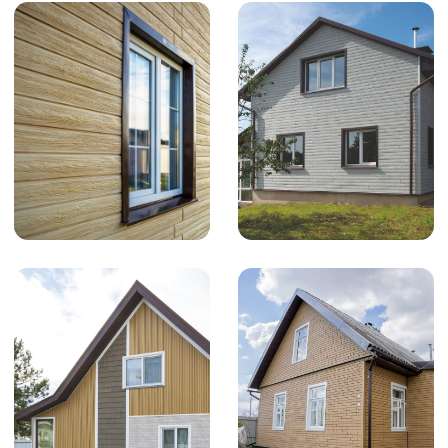
оставить отзыв. Я в восторге! Дом всё
ещё, как новый, отлично пережил и лето и
зиму, не выгорел и не потрескался, ветром
не унесло. Радости моей нет предела, не
зря решились на такую обшивку.»
Людмила
Уже купили сайдинг? Оставьте отзыв в
помощь другим покупателям
Оставить отзыв
МОНТАЖ ФАСАДНЫХ
ПАНЕЛЕЙ Ю-ПЛАСТ
При монтаже фасадных панелей, важно
соблюдать технологию, чтобы фасад