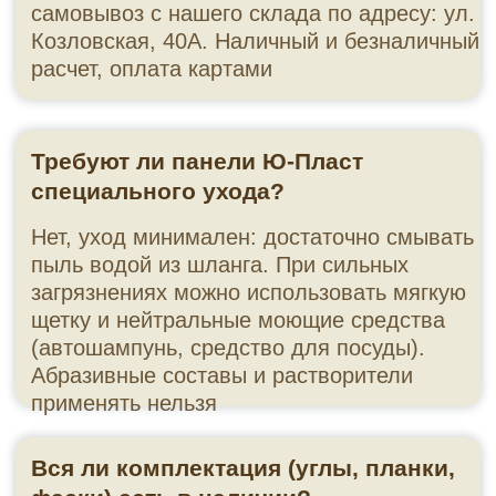
Как заказать фасадные панели Ю-
Пласт?
— Позвоните: +7 (8442) 60-69-65
— Или запишитесь на бесплатный замер
на
сайте
— Приезжайте в шоу-рум: ул. Козловская, 40А
(пн–пт 9:00–18:00, сб 9:00–16:00)
Фасадные панели Ю-Пласт купить в
Волгограде с доставкой и монтажом — просто
и выгодно в «Фасад Мега Маркет». Оставьте
заявку сегодня, чтобы получить точный
расчёт и визуализацию вашего нового
фасада.
г. Волгоград, ул. Козловская, 40А
8 (8442) 60-69-65
на сайт
г. Екатеринбург, пер. Базовый, 54
8 (343) 382-13-58