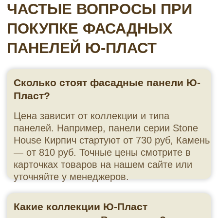
—
Щепа
— новинка 2023 года с дизайном
«рваной» древесины вдоль волокон.
Преимущества фасадных
панелей Ю-Пласт
Всепогодность.
Материал выдерживает
температуры от –50 до +50 °С, устойчив к граду,
ветру и осадкам.
Стойкость к УФ-излучению.
Панели Timberblock
имеют VHP-покрытие (немецкая разработка),
предотвращающее выцветание . Гарантия на
стабильность цвета достигает 10 лет
Влагостойкость и биостойкость.
Полимер не
впитывает воду, не гниёт, не поражается
плесенью
Простота монтажа.
Лёгкие панели (до 1,5 кг)
крепятся саморезами, легко подрезаются.
Система «двойной замок» или S-Lock
обеспечивает плотное соединение и ветрозащиту
Долговечность.
Гарантия на отсутствие