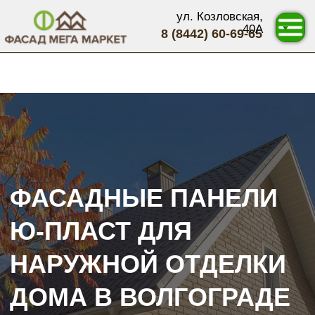
ул. Козловская,
40А
8 (8442) 60-69-65
ФАСАДНЫЕ ПАНЕЛИ
Ю-ПЛАСТ ДЛЯ
НАРУЖНОЙ ОТДЕЛКИ
ДОМА В ВОЛГОГРАДЕ
Прямые цены от производителя.
Бесплатная доставка по городу и расчет
Узнать стоимость →