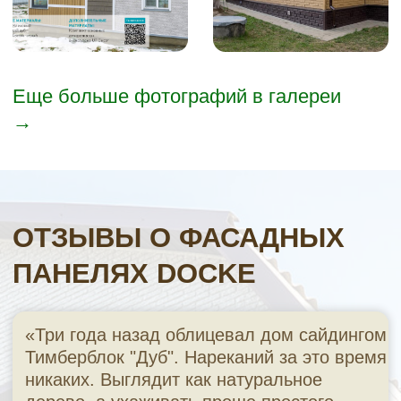
радовал вас долгие годы. Качество
установки напрямую влияет на срок
службы материала.
Хотите сделать всё своими руками?
Скачайте официальную инструкцию по
установке фасадных панелей Ю-Пласт и
изучите все этапы: от подготовки
обрешётки до крепления доборов.
Скачать инструкцию →
Хотите доверить монтаж
профессионалам?
Мы сделаем полный расчет
сметы и окажем
профессиональные услуги по
монтажу панелей, по