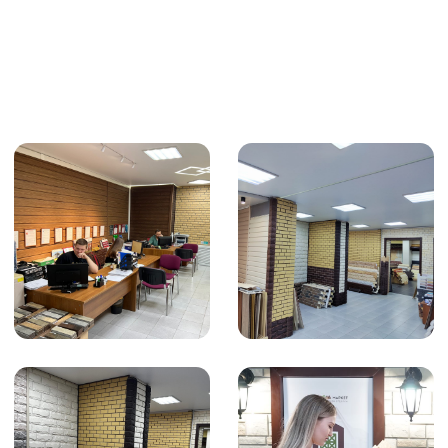
Требуют ли панели Ю-Пласт
специального ухода?
Нет, уход минимален: достаточно смывать
пыль водой из шланга. При сильных
загрязнениях можно использовать мягкую
щетку и нейтральные моющие средства
(автошампунь, средство для посуды).
Абразивные составы и растворители
применять нельзя
Вся ли комплектация (углы, планки,
фаски) есть в наличии?
Да, мы поставляем полный спектр
доборных элементов в цвет панелей:
стартовые и финишные профили,
внутренние и внешние углы, J-фаски,
околооконные планки. Все комплектующие
— оригинальные
Можно ли монтировать панели Ю-
Пласт зимой?