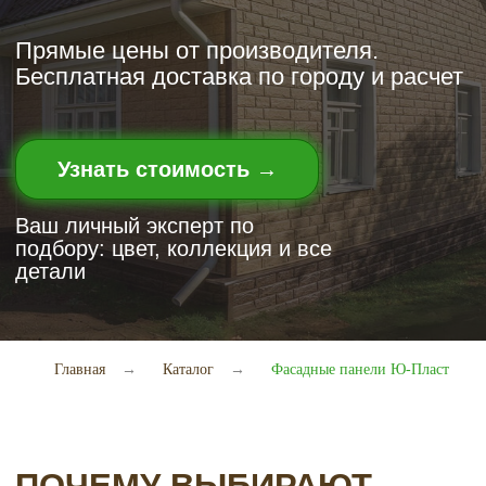
Ваш личный эксперт по
подбору: цвет, коллекция и все
детали
ПОЧЕМУ ВЫБИРАЮТ
ФАСАДНЫЕ ПАНЕЛИ Ю-
ПЛАСТ?
Не отличить от
оригинала
Рельефная матовая поверхность с
высокой детализацией швов и
Главная
→
Каталог
→
Фасадные панели Ю-Пласт
фактуры точно имитирует
каменную кладку, кирпич или
древесину
Коллекции на любой вкус
Более 30 вариантов в сериях под