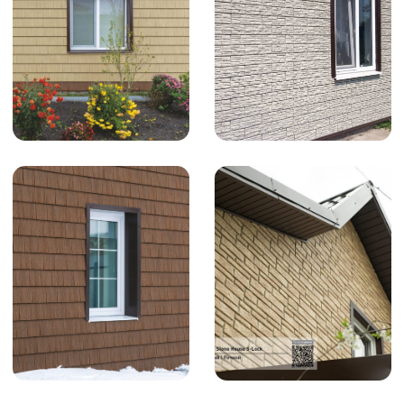
«Этим летом обновил дачу. Заказал
панели U-Plast под кирпич. Всё приехало
вовремя, без сколов и повреждений. Дом
реально преобразился: соседи заходили,
спрашивали, что за фирма. За полгода
ничего не въелось, подтёков нет.»
Алексей
«После установки на солнечной стороне
повело финишную рейку и околооконную
планку. Рабочие ссылались на
производителя. На форуме подсказали:
проблема в монтаже — саморезы
закручены слишком туго и не оставлен
зазор для терморасширения. К самому
сайдингу претензий нет»
Александр
«Зашили дом сайдингом Сланец и Хокла
Лиственница, спустя почти год решила