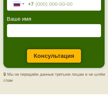
адаптированы к российскому климату и
поставляются официальными дилерами,
включая «Фасад Мега Маркет» в Волгограде.
Что такое фасадные панели Ю-
Пласт?
Это полипропиленовые или ПВХ-панели для
наружной отделки фасадов, цоколей и
ограждений . Продукция представлена
несколькими сериями:
—
Stone House
— имитация каменной кладки и
кирпича. Доступные цвета: графит, песочный,
красный, коричневый, бежевый, светло-серый
сланец.
—
Hokla и Hokla S-Lock
— фактура древесины
(лиственница, седой дуб, каштан, орех,
можжевельник).
—
Timberblock и Планкен
— имитация
натурального бруса и строганой доски с
возможностью вертикального или
горизонтального монтажа.