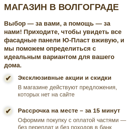
Пласт?
Цена зависит от коллекции и типа
панелей. Например, панели серии Stone
House Кирпич стартуют от 730 руб, Камень
— от 810 руб. Точные цены смотрите в
карточках товаров на нашем сайте или
уточняйте у менеджеров.
Какие коллекции Ю-Пласт
представлены в Волгограде?
У нас в наличии все популярные серии:
Stone House, Timberblock с VHP-
покрытием, Hokla и Hokla Color, а также
новинка — Планкен и фактура «Щепа».
Всего более 30 вариантов расцветок.
Каков реальный срок службы
панелей Ю-Пласт?
Производитель дает гарантию 50 лет на
отсутствие деформаций и сохранение
целостности. На стабильность цвета у