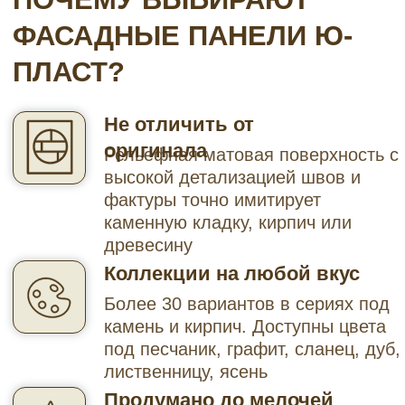
камень и кирпич. Доступны цвета
под песчаник, графит, сланец, дуб,
лиственницу, ясень
Продумано до мелочей
Уникальный двойной замок
позволяет монтировать панели без
соединительных планок —
получается бесшовная стена
Белорусское качество
Продукция сертифицирована в РФ,
экологически безопасна, не
поддерживает горение. Срок
службы — до 50 лет
КАТАЛОГ ФАСАДНЫХ
ПАНЕЛЕЙ Ю-ПЛАСТ
В каталоге вы найдете полный
ассортимент фасадных панелей от Ю-