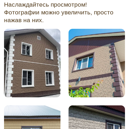
Еще больше фотографий в галереи
→
ОТЗЫВЫ О ФАСАДНЫХ
ПАНЕЛЯХ DOCKE
«Три года назад облицевал дом сайдингом
Тимберблок "Дуб". Нареканий за это время
никаких. Выглядит как натуральное
дерево, а ухаживать проще простого.
Краску обновлять не надо — это главное.
Замечательная продукция!»
Евгений