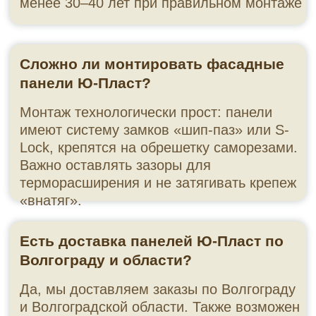
— Более 500 цветов и фактур в шоу-руме на ул.
Козловской, 40А.
Услуги: от замера до монтажа под ключ
✅ Бесплатный
замер и расчёт
. Выезжаем по
Волгограду и области. Рассчитаем точное
количество панелей, доборов, утеплителя и
крепежа. Смета фиксируется в договоре.
✅
Дизайн-визуализация
в подарок. Покажем,
как будет выглядеть дом после отделки — до
начала работ.
✅
Доставка
. Осуществляем по Волгоградской
области. Самовывоз со склада также возможен.
✅
Монтаж
под ключ. Работают собственные
аттестованные бригады. Опыт — более 15 лет.
Соблюдаем технологию, используем
профессиональный инструмент. Гарантия на
монтажные работы — 2 года.
✅
Рассрочка
без переплаты. До 36 месяцев, без
первоначального взноса.