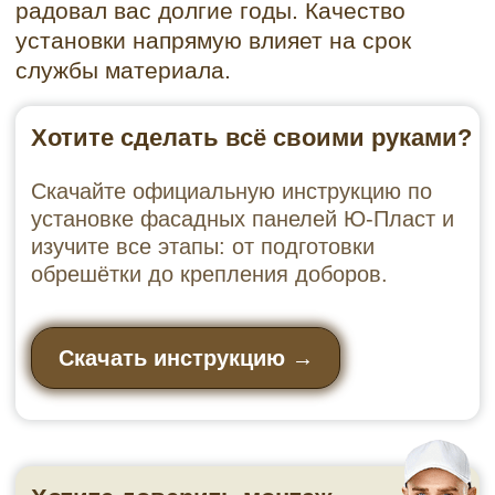
НУЖНА ПОМОЩЬ С
ВЫБОРОМ?
Оставьте телефон — мы перезвоним,
рассчитаем количество панелей,
подберём комплект и расскажем, как
сэкономить
✔ Звонок за 10 минут — никаких
автодозвонов
✔ Всё по делу — без спама и навязчивости
✔ Консультация бесплатна и ни к чему не
обязывает
Ваш телефон