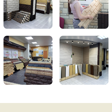
Можно, материал сохраняет эластичность
до –40…–50 °C. Но мы рекомендуем
проводить монтаж при температуре не
ниже –10 °C, а панели перед установкой
выдержать в тепле не менее суток. Летом
важно не перегревать материал и не
резать его болгаркой на высоких оборотах
Есть ли у панелей Ю-Пласт
недостатки, о которых стоит знать?
Трехметровые панели требуют аккуратной
погрузки и перевозки только в
горизонтальном положении. Мы
проверяем каждую партию при приемке и
даем рекомендации по доставке, чтобы вы
получили материал без повреждений
Вы даете рассрочку или кредит на
покупку панелей и монтаж?
Да, для клиентов в Волгограде доступна
рассрочка без первоначального взноса до
36 месяцев без переплаты. Также делаем