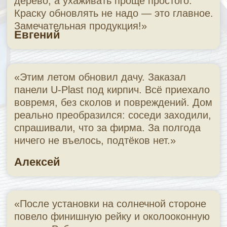
договору и с гарантией
Узнать условия →
ПРИЕЗЖАЙТЕ В НАШ
МАГАЗИН В ВОЛГОГРАДЕ
Выбор — за вами, а помощь — за
нами! Приходите, чтобы увидеть все
фасадные панели Ю-Пласт вживую, и
мы поможем определиться с
идеальным вариантом для вашего
дома.
✔
Эксклюзивные акции и скидки
В магазине действуют предложения,
которых нет на сайте