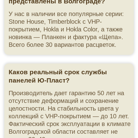
деформаций — до 30 лет
Эстетика.
Высокая детализация фактуры,
трёхмерный рисунок, матовая поверхность без
пластикового блеска. Швы на стыках незаметны
Полная комплектация.
В ассортименте —
околооконные планки, внутренние и внешние
углы, стартовые профили в цвет панелей.
Почему стоит купить фасадные панели
Ю-Пласт в «Фасад Мега Маркет»?
«Фасад Мега Маркет» работает в Волгограде
более 15 лет. Мы — официальный дилер 12
заводов-производителей, включая белорусский
бренд Ю-Пласт. Прямые поставки гарантируют:
— Оригинальную продукцию с сертификатами и
маркировкой.
— Актуальные цены без наценок посредников.
— Наличие всего спектра комплектующих в цвет
основных панелей.