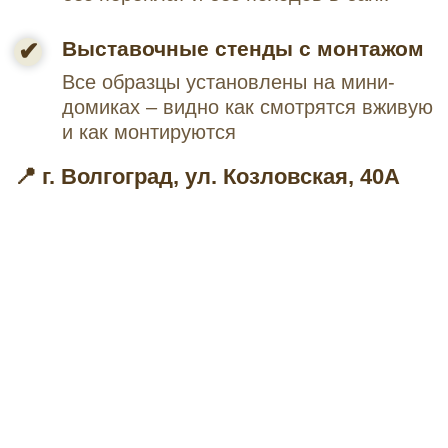
коллекций с VHP-покрытием — до 10 лет.
Фактический срок эксплуатации в климате
Волгоградской области составляет не
менее 30–40 лет при правильном монтаже
Сложно ли монтировать фасадные
панели Ю-Пласт?
Монтаж технологически прост: панели
имеют систему замков «шип-паз» или S-
Lock, крепятся на обрешетку саморезами.
Важно оставлять зазоры для
терморасширения и не затягивать крепеж
«внатяг».
Есть доставка панелей Ю-Пласт по
Волгограду и области?
Да, мы доставляем заказы по Волгограду
и Волгоградской области. Также возможен
самовывоз с нашего склада по адресу: ул.
Козловская, 40А. Наличный и безналичный
расчет, оплата картами