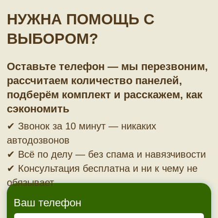
бесплатный замер и 3D-визуализацию
будущего фасада. Официальный договор,
фиксированная смета и гарантия
Есть вопросы по сайдингу? Получите
консультацию от специалиста
Задать вопрос
Фасадные панели Ю-Пласт:
белорусское качество для
вашего дома в Волгограде
Фасадные панели Ю-Пласт — это современный
облицовочный материал, производимый в
Белоруссии и сочетающий эстетику натурального
камня, кирпича и дерева с технологичностью и
доступной ценой . Изделия сертифицированы,