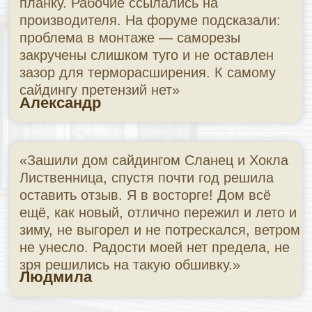
✔
Рассрочка на месте – за 15 минут
Оформим покупку с оплатой частями —
без переплат и без походов в банк
✔
Выставочные стенды с монтажом
Все образцы установлены на мини-
домиках – видно как смотрятся вживую
и как монтируются
📍 г. Волгоград, ул. Козловская, 40А