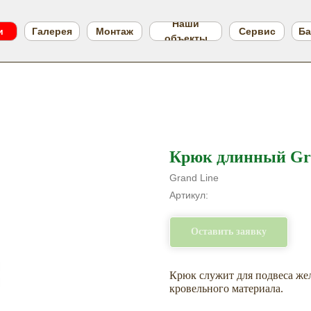
Наши
и
Галерея
Монтаж
Сервис
Ба
объекты
Крюк длинный Gra
Grand Line
Артикул:
Оставить заявку
Крюк служит для подвеса жел
кровельного материала.