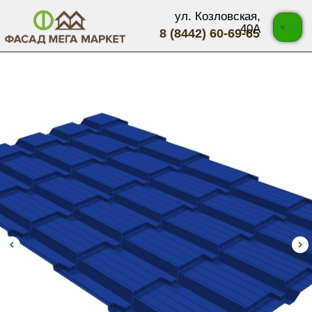
ул. Козловская,
40А
8 (8442) 60-69-65