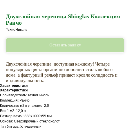
Двухслойная черепица Shinglas Коллекция
Ранчо
ТехноНиколь
Оставить заявку
Двухслойная черепица, доступная каждому! Четыре
популярных цвета органично дополнят стиль любого
дома, а фактурный рельеф придаст кровле солидность и
индивидуальность.
Характеристики
Не откладывайте
Характеристики
покупку на потом
Производитель: ТехноНиколь
Коллекция: Ранчо
Количество м2 в упаковке: 2,0
Вес 1 м2: 12,0 кг
Размер пачки: 338х1000х55 мм
Основа: Сверхпрочный стеклохолст
Тип битума: Улучшенный