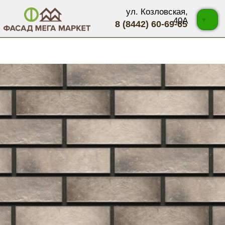
ул. Козловская,
40А
8 (8442) 60-69-65