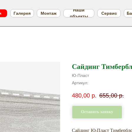
Наши
и
Галерея
Монтаж
Сервис
Ба
объекты
Сайдинг Тимберб
Ю-Пласт
Артикул:
480,00
р.
655,00
р.
Оставить заявку
Сайдинг Ю-Пласт Тимбербло