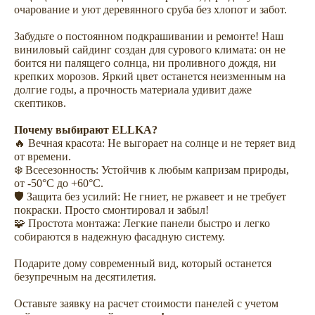
очарование и уют деревянного сруба без хлопот и забот.
Забудьте о постоянном подкрашивании и ремонте! Наш
виниловый сайдинг создан для сурового климата: он не
боится ни палящего солнца, ни проливного дождя, ни
крепких морозов. Яркий цвет останется неизменным на
долгие годы, а прочность материала удивит даже
скептиков.
Почему выбирают ELLKA?
🔥 Вечная красота: Не выгорает на солнце и не теряет вид
от времени.
❄️ Всесезонность: Устойчив к любым капризам природы,
от -50°C до +60°C.
🛡️ Защита без усилий: Не гниет, не ржавеет и не требует
покраски. Просто смонтировал и забыл!
🧩 Простота монтажа: Легкие панели быстро и легко
Не откладывайте
собираются в надежную фасадную систему.
покупку на потом
Подарите дому современный вид, который останется
безупречным на десятилетия.
Оставьте заявку на расчет стоимости панелей с учетом