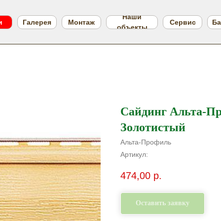
Наши
и
Галерея
Монтаж
Сервис
Ба
объекты
Сайдинг Альта-П
Золотистый
Альта-Профиль
Артикул:
474,00
р.
Оставить заявку