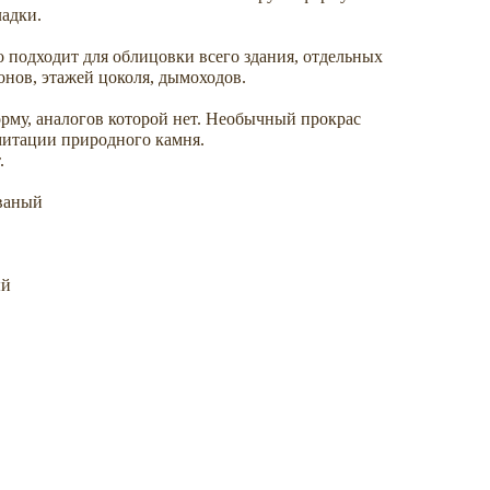
ладки.
 подходит для облицовки всего здания, отдельных
онов, этажей цоколя, дымоходов.
рму, аналогов которой нет. Необычный прокрас
митации природного камня.
.
рваный
ый