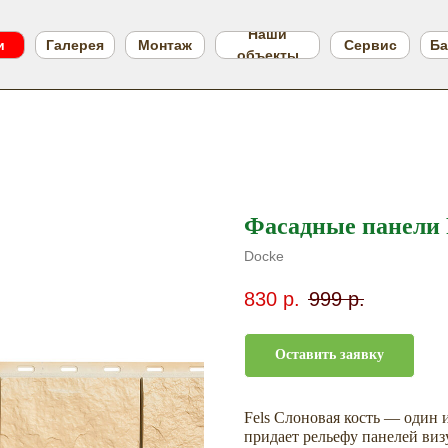
Наши
и
Галерея
Монтаж
Сервис
Ба
объекты
Фасадные панели 
Docke
830
р.
999
р.
Оставить заявку
Fels Слоновая кость — один 
придает рельефу панелей виз