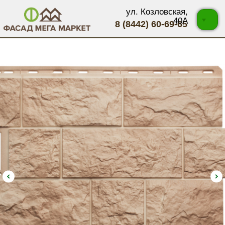
ул. Козловская,
40А
8 (8442) 60-69-65