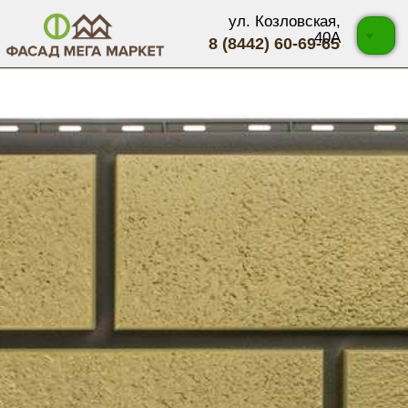
ул. Козловская,
40А
8 (8442) 60-69-65