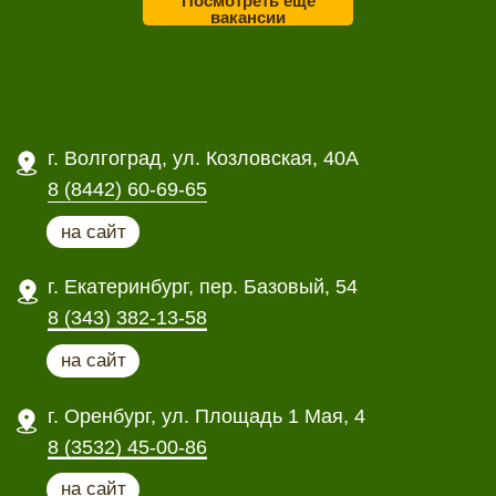
Посмотреть еще
вакансии
Политика конфиденциальности
Информация для покупателей
© 2007-2026 Фасад Маркет
Все права защищены.
Внимание! Все цены, указанные на сайте,
служат для ознакомления и рассчитаны как
средние цены по регионам, где представлены
офисы продаж Фасад Мега Маркет.
Точные цены и окончательная стоимость
заказа будет рассчитана менеджером по
Вашему городу. Для получения подробной
информации о наличии, стоимости
материалов, характеристиках, пожалуйста,
обращайтесь в
офисы продаж.
Сайт fasadmarket34.ru носит исключительно
информационный характер и ни при каких
условиях не является публичной офертой,
определяемой положениями ГК РФ.
Подробнее