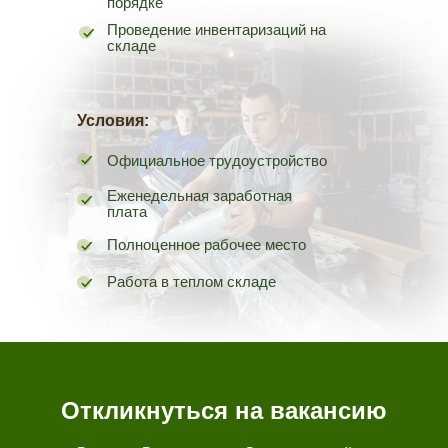
порядке
Проведение инвентаризаций на
складе
Условия:
Официальное трудоустройство
Еженедельная заработная
плата
г. Волгоград, ул. Козловская, 40А
Полноценное рабочее место
8 (8442) 60-69-65
на сайт
Работа в теплом складе
г. Екатеринбург, пер. Базовый, 54
8 (343) 382-13-58
на сайт
г. Оренбург, ул. Площадь 1 Мая, 4
Откликнуться на вакансию
8 (3532) 45-00-86
на сайт