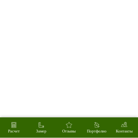
г. Волгоград, ул. Козловская, 40А
8 (8442) 60-69-65
на сайт
г. Екатеринбург, пер. Базовый, 54
8 (343) 382-13-58
на сайт
г. Оренбург, ул. Площадь 1 Мая, 4
8 (3532) 45-00-86
на сайт
г. Орел, ул. 2-я Курская, 2Б
8 (4862) 72-18-00
Расчет
Замер
Отзывы
Портфолио
Контакты
на сайт