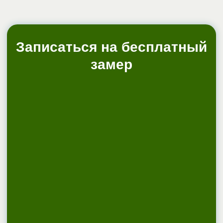
Внимание! Все цены, указанные на сайте,
служат для ознакомления и рассчитаны как
средние цены по регионам, где представлены
офисы продаж Фасад Мега Маркет.
Точные цены и окончательная стоимость
заказа будет рассчитана менеджером по
Вашему городу. Для получения подробной
информации о наличии, стоимости
материалов, характеристиках, пожалуйста,
обращайтесь в
офисы продаж.
Сайт fasadmarket34.ru носит исключительно
информационный характер и ни при каких
условиях не является публичной офертой,
определяемой положениями ГК РФ.
Подробнее