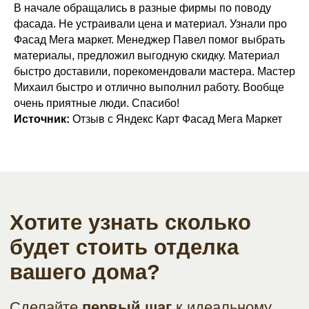
В начале обращались в разные фирмы по поводу
г. Волгоград, ул. Козловская, 40А
фасада. Не устраивали цена и материал. Узнали про
8 (8442) 60-69-65
Фасад Мега маркет. Менеджер Павел помог выбрать
на сайт
материалы, предложил выгодную скидку. Материал
быстро доставили, порекомендовали мастера. Мастер
г. Екатеринбург, пер. Базовый, 54
Михаил быстро и отлично выполнил работу. Вообще
8 (343) 382-13-58
очень приятные люди. Спасибо!
на сайт
Источник:
Отзыв с Яндекс Карт Фасад Мега Маркет
г. Оренбург, ул. Площадь 1 Мая, 4
8 (3532) 45-00-86
на сайт
г. Орел, ул. 2-я Курская, 2Б
8 (4862) 72-18-00
на сайт
ГЛАВНОЕ:
Каталог
Сервисы
Галерея
База
Режим
Вакансии