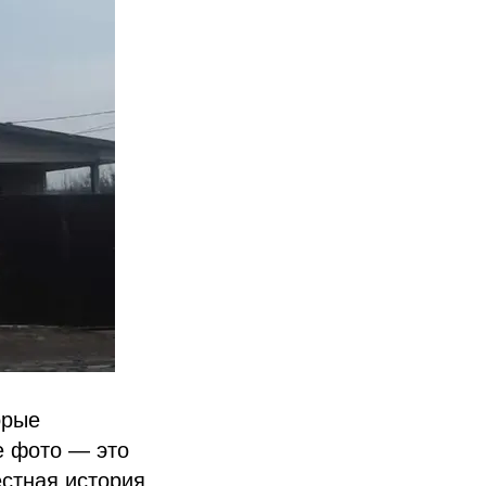
орые
е фото — это
стная история.