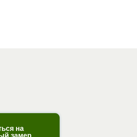
ться на
ый замер