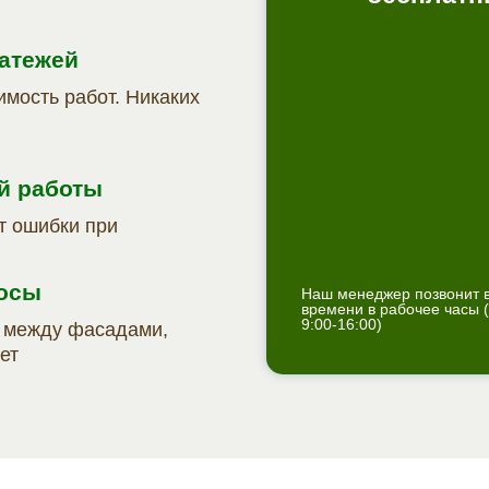
латежей
имость работ. Никаких
й работы
т ошибки при
росы
Наш менеджер позвонит 
времени в рабочее часы (
9:00-16:00)
у между фасадами,
ет