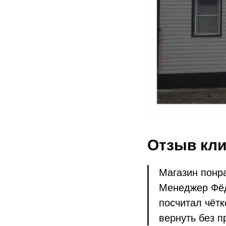
Отзыв кли
Магазин понр
Менеджер Фёд
посчитал чётк
вернуть без п