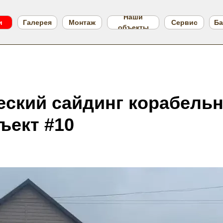
Наши
и
Галерея
Монтаж
Сервис
Ба
объекты
еский сайдинг корабель
ъект #10