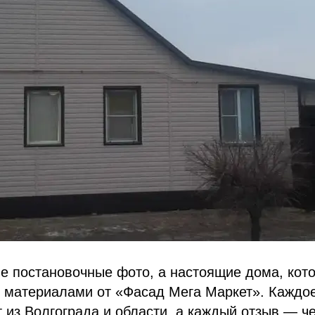
е постановочные фото, а настоящие дома, кот
с материалами от «Фасад Мега Маркет». Каждо
 из Волгограда и области, а каждый отзыв — че