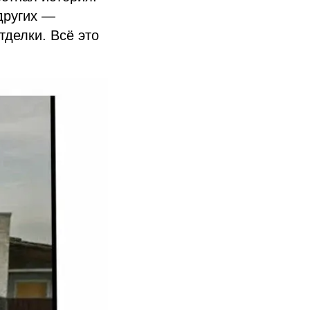
других —
делки. Всё это