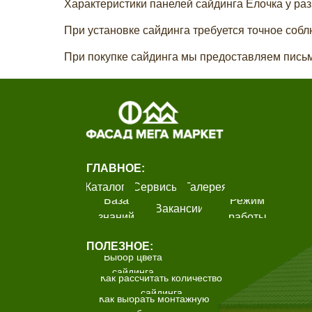
Характеристики панелей сайдинга Ёлочка у разн
Узнать стоимость
При установке сайдинга требуется точное соб
При покупке сайдинга мы предоставляем пись
ГЛАВНОЕ:
Каталог
Сервисы
Галерея
База
Режим
Вакансии
знаний
работы
ПОЛЕЗНОЕ:
Выбор цвета
сайдинга
Как рассчитать количество
сайдинга
Как выбрать монтажную