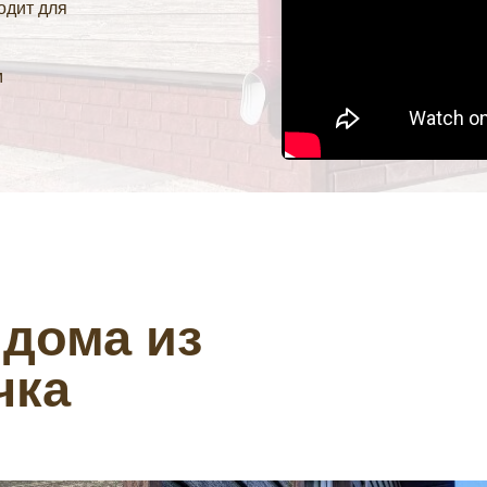
дит для
м
 дома из
чка