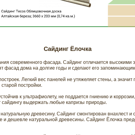
 самая популярная форма сайдинга. Если взглянуть 
располагаются друг над другом. Форма сайдинга на
Сайдинг Ёлочка
 кораблей
дания современного фасада. Сайдинг отличается высокими
т фасад дома на долгие годы и сделают его запоминающим
строек. Легкий вес панелей не утяжеляет стены, а значит 
 старой постройки.
устойчив к ультрафиолету, не поддается гниению и коррози
т сайдингу выдержать любые капризы природы.
 натуральную древесину. Сайдинг смонтирован внахлест и 
ее и дешевле натуральной древесины. Сайдинг Ёлочка пред