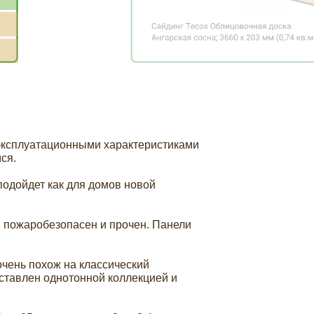
на них сбоку, будет
поминает доски, из
 эксплуатационными характеристиками
ся.
подойдет как для домов новой
и, пожаробезопасен и прочен. Панели
очень похож на классический
ставлен однотонной коллекцией и