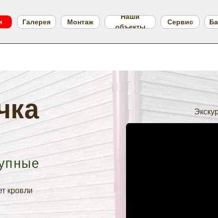
Наши
и
Галерея
Монтаж
Сервис
Ба
объекты
чка
Экскур
упны
е
т кровли