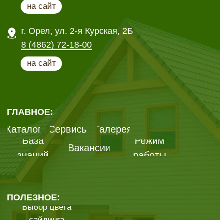
информации о наличии, стоимости
материалов, характеристиках, пожалуйста,
обращайтесь в
офисы продаж.
Сайт fasadmarket34.ru носит исключительно
информационный характер и ни при каких
условиях не является публичной офертой,
определяемой положениями ГК РФ.
Подробнее